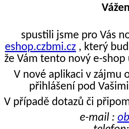
Vážen
spustili jsme pro Vás n
eshop.czbmi.cz
, který bu
že Vám tento nový e-
shop
V nové aplikaci v zájmu
přihlášení pod Vašim
V případě dotazů či připo
e-mail :
ob